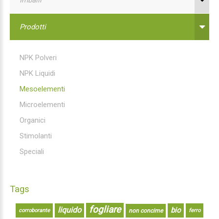
Prodotti
NPK Polveri
NPK Liquidi
Mesoelementi
Microelementi
Organici
Stimolanti
Speciali
Tags
fogliare
liquido
bio
corroborante
non concime
ferro