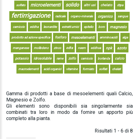
solido
microelementi
altri usi
chelato
solfato
dtpa
fertirrigazione
organico
radicale
organo-minerale
sangue
magnesio
carniccio
eddha
leonardite
estratti umici
epitelio
boro
fosforo
mesoelementi
prodotto ad azione specifica
amminoacidi
alga
edta
npk
azoto
manganese
molibdeno
zinco
neem
eddhsa
potassio
idrosolubile
zolfo
calcio
rame
carniccio
borlanda
macroelementi
acidi organici
vitamine
formiato
solfati
chelati
Gamma di prodotti a base di mesoelementi quali Calcio,
Magnesio e Zolfo.
Gli elementi sono disponibili sia singolarmente sia
combinati tra loro in modo da fornire un apporto più
completo alla pianta.
Risultati 1 - 6 di 8