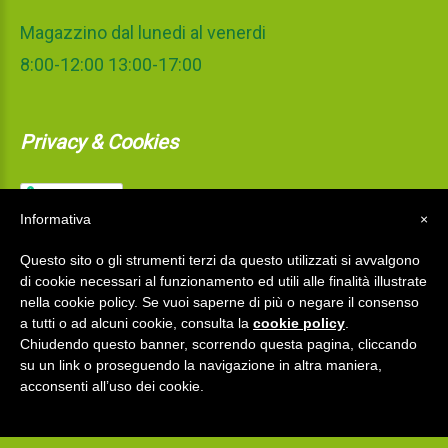
Magazzino dal lunedi al venerdi
8:00-12:00 13:00-17:00
Privacy & Cookies
Informativa
×
Questo sito o gli strumenti terzi da questo utilizzati si avvalgono
di cookie necessari al funzionamento ed utili alle finalità illustrate
nella cookie policy. Se vuoi saperne di più o negare il consenso
a tutti o ad alcuni cookie, consulta la
cookie policy
.
Chiudendo questo banner, scorrendo questa pagina, cliccando
su un link o proseguendo la navigazione in altra maniera,
acconsenti all’uso dei cookie.
La Mediterranea S.r.l.
©
2026