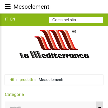
Mesoelementi
IT
EN
Cerca...
prodotti
Mesoelementi
Categorie
Imballi