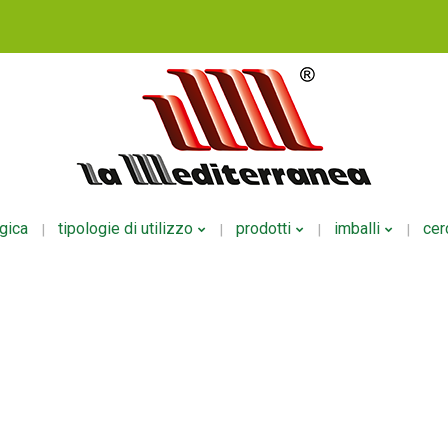
ogica
tipologie di utilizzo
prodotti
imballi
cer
Fertirrigazione
NPK Polveri
Per Liquid
Fogliare
NPK Liquidi
Per Polver
Radicale
Mesoelementi
Per Ecodo
Altri Usi
Microelementi
Organici