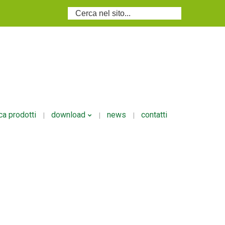
Cerca...
ca prodotti
download
news
contatti
i
Volantino Ecodosi
i/granulari
si