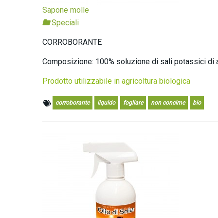
Sapone molle
Speciali
CORROBORANTE
Composizione: 100% soluzione di sali potassici di a
Prodotto utilizzabile in agricoltura biologica
corroborante
liquido
fogliare
non concime
bio