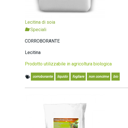
Lecitina di soia
Speciali
CORROBORANTE
Lecitina
Prodotto utilizzabile in agricoltura biologica
corroborante
liquido
fogliare
non concime
bio