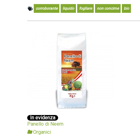
corroborante
liquido
fogliare
non concime
bio
In evidenza
Panello di Neem
Organici