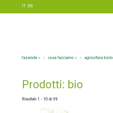
IT
EN
l'azienda
cosa facciamo
agricoltura biol
Prodotti: bio
Storia
Formulazione
Politica Della Qualità
Personalizzazione
Confezionamento
Risultati 1 - 10 di 39
Logistica