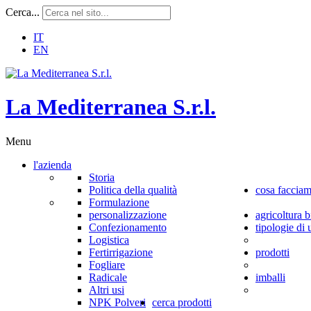
Cerca...
IT
EN
L
a
M
e
d
i
t
e
r
r
a
n
e
a
S
.
r
.
l
.
Menu
l'azienda
Storia
Politica della qualità
cosa faccia
Formulazione
personalizzazione
agricoltura b
Confezionamento
tipologie di 
Logistica
Fertirrigazione
prodotti
Fogliare
Radicale
imballi
Altri usi
NPK Polveri
cerca prodotti