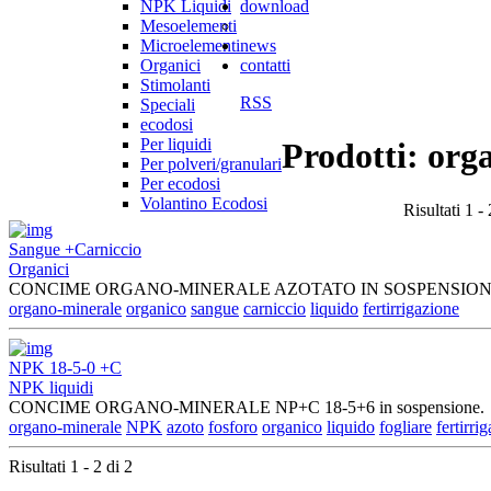
NPK Liquidi
download
Mesoelementi
Microelementi
news
Organici
contatti
Stimolanti
RSS
Speciali
ecodosi
Per liquidi
Prodotti: org
Per polveri/granulari
Per ecodosi
Volantino Ecodosi
Risultati 1 - 
Sangue +Carniccio
Organici
CONCIME ORGANO-MINERALE AZOTATO IN SOSPENSIO
organo-minerale
organico
sangue
carniccio
liquido
fertirrigazione
NPK 18-5-0 +C
NPK liquidi
CONCIME ORGANO-MINERALE NP+C 18-5+6 in sospensione.
organo-minerale
NPK
azoto
fosforo
organico
liquido
fogliare
fertirri
Risultati 1 - 2 di 2