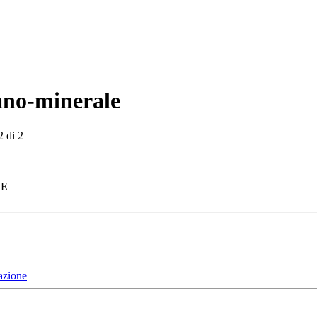
ano-minerale
2 di 2
NE
gazione