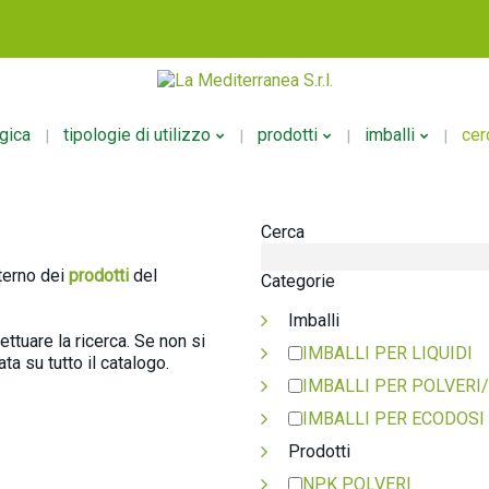
ogica
tipologie di utilizzo
prodotti
imballi
cer
Cerca
Fertirrigazione
NPK Polveri
Per Liquid
Fogliare
NPK Liquidi
Per Polver
nterno dei
prodotti
del
Categorie
Radicale
Mesoelementi
Per Ecodo
Imballi
Altri Usi
Microelementi
ettuare la ricerca. Se non si
IMBALLI PER LIQUIDI
Organici
ta su tutto il catalogo.
IMBALLI PER POLVERI
Stimolanti
IMBALLI PER ECODOSI
Speciali
Ecodosi
Prodotti
NPK POLVERI