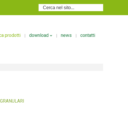
Cerca...
ca prodotti
download
news
contatti
i
Volantino Ecodosi
i/granulari
si
/GRANULARI