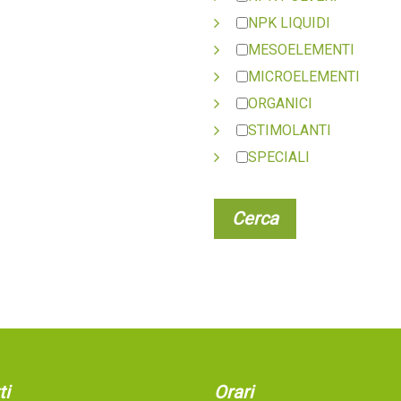
NPK LIQUIDI
MESOELEMENTI
MICROELEMENTI
ORGANICI
STIMOLANTI
SPECIALI
ti
Orari