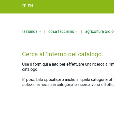
IT
EN
l'azienda
cosa facciamo
agricoltura biol
Cerca all'interno del catalogo.
Storia
Formulazione
Politica Della Qualità
Personalizzazione
Usa il form qui a lato per effettuare una ricerca all'i
catalogo.
Confezionamento
Logistica
E' possibile specificare anche in quale categoria eff
seleziona nessuna categoria la ricerca verrà effettua