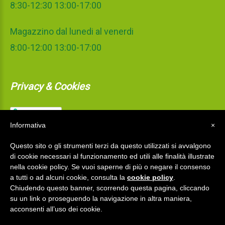
8:30-12:30 13:00-17:00
Magazzino dal lunedi al venerdi
8:00-12:00 13:00-17:00
Privacy & Cookies
Informativa
×
Questo sito o gli strumenti terzi da questo utilizzati si avvalgono
di cookie necessari al funzionamento ed utili alle finalità illustrate
nella cookie policy. Se vuoi saperne di più o negare il consenso
a tutti o ad alcuni cookie, consulta la
cookie policy
.
Chiudendo questo banner, scorrendo questa pagina, cliccando
su un link o proseguendo la navigazione in altra maniera,
acconsenti all’uso dei cookie.
La Mediterranea S.r.l.
©
2026