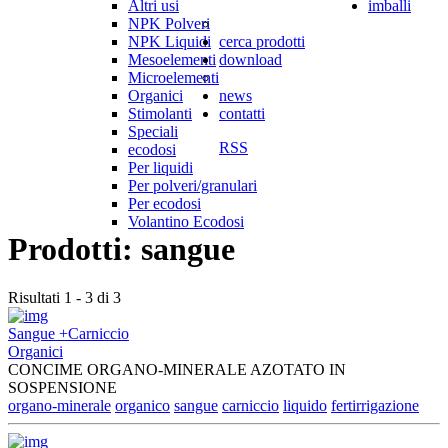
Altri usi
imballi
NPK Polveri
NPK Liquidi
cerca prodotti
Mesoelementi
download
Microelementi
Organici
news
Stimolanti
contatti
Speciali
RSS
ecodosi
Per liquidi
Per polveri/granulari
Per ecodosi
Volantino Ecodosi
Prodotti: sangue
Risultati 1 - 3 di 3
Sangue +Carniccio
Organici
CONCIME ORGANO-MINERALE AZOTATO IN
SOSPENSIONE
organo-minerale
organico
sangue
carniccio
liquido
fertirrigazione