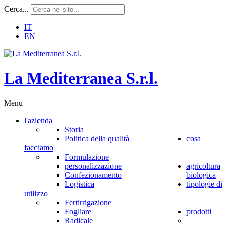
Cerca...
IT
EN
L
a
M
e
d
i
t
e
r
r
a
n
e
a
S
.
r
.
l
.
Menu
l'azienda
Storia
Politica della qualità
cosa
facciamo
Formulazione
personalizzazione
agricoltura
Confezionamento
biologica
Logistica
tipologie di
utilizzo
Fertirrigazione
Fogliare
prodotti
Radicale