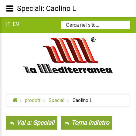
Speciali: Caolino L
IT
EN
Cerca...
prodotti
Speciali
Caolino L
Vai a: Speciali
Torna indietro