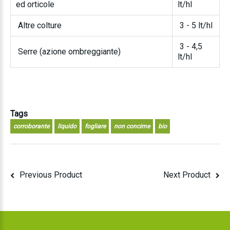
ed orticole
lt/hl
Altre colture
3 - 5 lt/hl
3 - 4,5
Serre (azione ombreggiante)
lt/hl
Tags
corroborante
liquido
fogliare
non concime
bio
Previous Product
Next Product