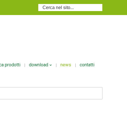
Cerca...
ca prodotti
download
news
contatti
i
Volantino Ecodosi
i/granulari
si