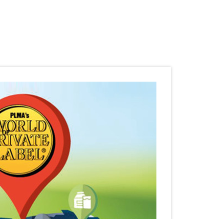
Stimolanti
Speciali
Ecodosi