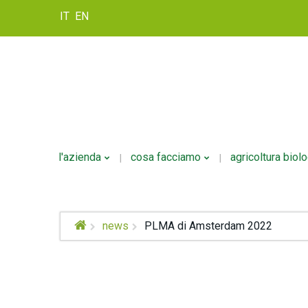
IT
EN
l'azienda
cosa facciamo
agricoltura biol
Storia
Formulazione
news
PLMA di Amsterdam 2022
Politica Della Qualità
Personalizzazione
Confezionamento
Logistica