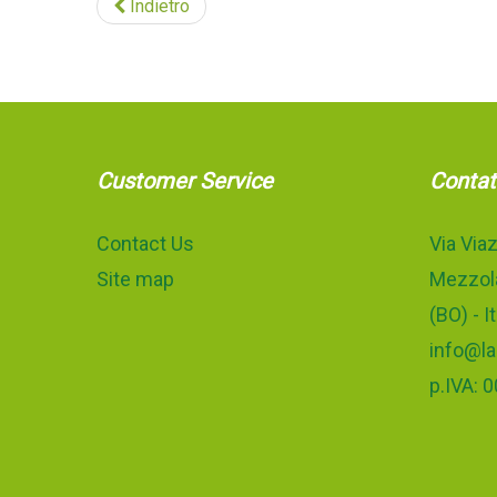
Indietro
Customer Service
Contat
Contact Us
Via Viaz
Site map
Mezzola
(BO) - It
info@la
p.IVA: