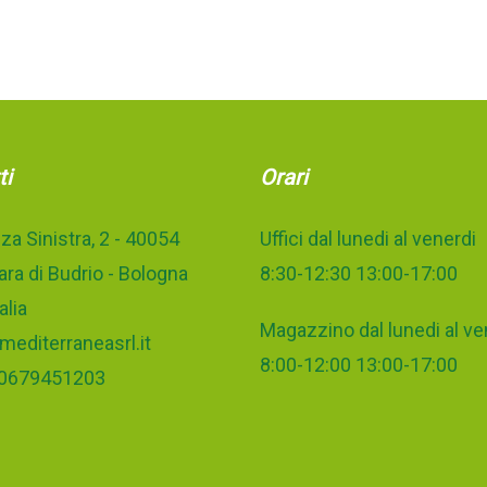
ti
Orari
za Sinistra, 2 - 40054
Uffici dal lunedi al venerdi
ra di Budrio - Bologna
8:30-12:30 13:00-17:00
alia
Magazzino dal lunedi al ve
mediterraneasrl.it
8:00-12:00 13:00-17:00
 00679451203