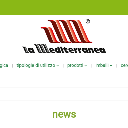
ogica
tipologie di utilizzo
prodotti
imballi
cer
Fertirrigazione
NPK Polveri
Per Liquid
Fogliare
NPK Liquidi
Per Polver
Radicale
Mesoelementi
Per Ecodo
news
Altri Usi
Microelementi
Organici