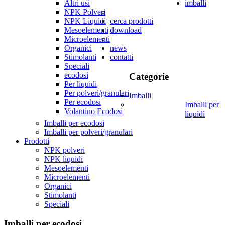
Altri usi
imballi
NPK Polveri
NPK Liquidi
cerca prodotti
Mesoelementi
download
Microelementi
Organici
news
Stimolanti
contatti
Speciali
ecodosi
Categorie
Per liquidi
Per polveri/granulari
Imballi
Per ecodosi
Imballi per
Volantino Ecodosi
liquidi
Imballi per ecodosi
Imballi per polveri/granulari
Prodotti
NPK polveri
NPK liquidi
Mesoelementi
Microelementi
Organici
Stimolanti
Speciali
Imballi per ecodosi