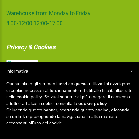
Warehouse from Monday to Friday
8:00-12:00 13:00-17:00
Privacy & Cookies
Informativa
×
Questo sito o gli strumenti terzi da questo utilizzati si avvalgono
di cookie necessari al funzionamento ed utili alle finalità illustrate
nella cookie policy. Se vuoi saperne di più o negare il consenso
a tutti o ad alcuni cookie, consulta la
cookie policy
.
Chiudendo questo banner, scorrendo questa pagina, cliccando
su un link o proseguendo la navigazione in altra maniera,
La Mediterranea S.r.l.
©
2026
acconsenti all’uso dei cookie.