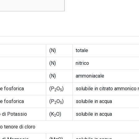
(N)
totale
(N)
nitrico
(N)
ammoniacale
e fosforica
(P
O
)
solubile in citrato ammonico 
2
5
e fosforica
(P
O
)
solubile in acqua
2
5
 di Potassio
(K
O)
solubile in acqua
2
o tenore di cloro