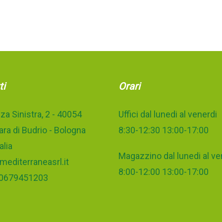
ti
Orari
za Sinistra, 2 - 40054
Uffici dal lunedi al venerdi
ra di Budrio - Bologna
8:30-12:30 13:00-17:00
alia
Magazzino dal lunedi al ve
mediterraneasrl.it
8:00-12:00 13:00-17:00
 00679451203