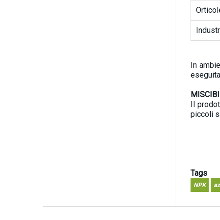
Orticol
Industr
In ambie
eseguita
MISCIBI
Il prodo
piccoli s
Tags
NPK
az