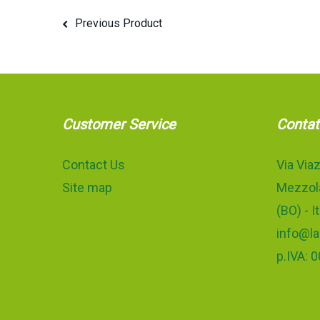
Previous Product
Customer Service
Contat
Contact Us
Via Viaz
Site map
Mezzola
(BO) - It
info@la
p.IVA: