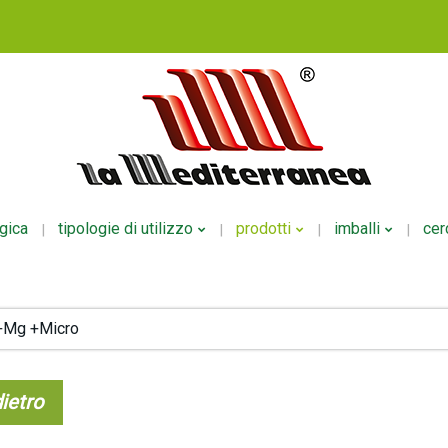
ogica
tipologie di utilizzo
prodotti
imballi
cer
Fertirrigazione
NPK Polveri
Per Liquid
+Mg +Micro
Fogliare
NPK Liquidi
Per Polver
Radicale
Mesoelementi
Per Ecodo
ietro
Altri Usi
Microelementi
Organici