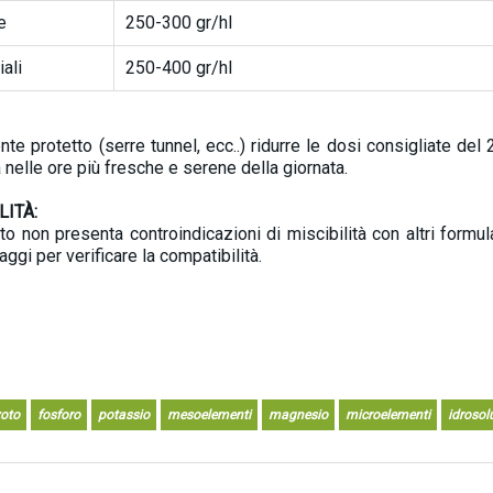
e
250-300 gr/hl
iali
250-400 gr/hl
nte protetto (serre tunnel, ecc..) ridurre le dosi consigliate de
 nelle ore più fresche e serene della giornata.
LITÀ:
tto non presenta controindicazioni di miscibilità con altri formu
aggi per verificare la compatibilità.
oto
fosforo
potassio
mesoelementi
magnesio
microelementi
idrosol