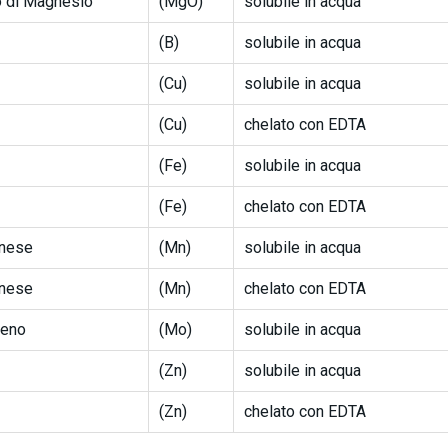
 di Magnesio
(MgO)
solubile in acqua
(B)
solubile in acqua
(Cu)
solubile in acqua
(Cu)
chelato con EDTA
(Fe)
solubile in acqua
(Fe)
chelato con EDTA
nese
(Mn)
solubile in acqua
nese
(Mn)
chelato con EDTA
deno
(Mo)
solubile in acqua
(Zn)
solubile in acqua
(Zn)
chelato con EDTA