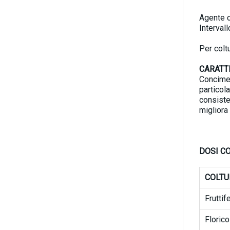
Agente c
Intervall
Per colt
CARATT
Concime,
particola
consiste
migliora 
DOSI CO
COLTU
Fruttif
Florico