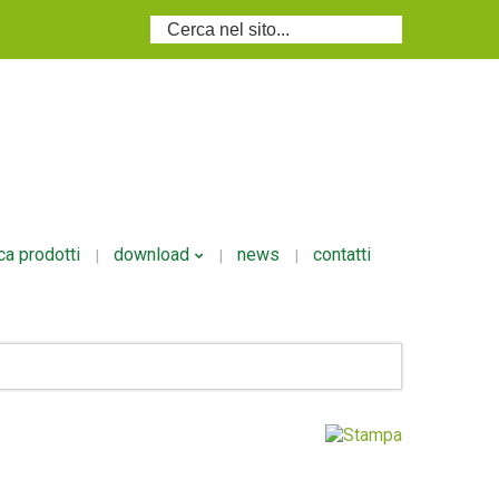
Cerca...
ca prodotti
download
news
contatti
i
Volantino Ecodosi
i/granulari
si