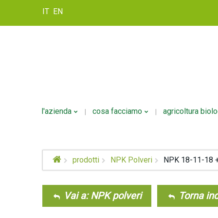
IT
EN
l'azienda
cosa facciamo
agricoltura biol
Storia
Formulazione
prodotti
NPK Polveri
NPK 18-11-18 
Politica Della Qualità
Personalizzazione
Confezionamento
Vai a: NPK polveri
Torna ind
Logistica