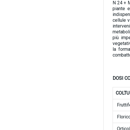
N 24 + M
piante e
indispen
cellule v
interve
metaboli
più impe
vegetativ
la forma
combatto
DOSI CO
COLT
Fruttif
Floric
Ortico