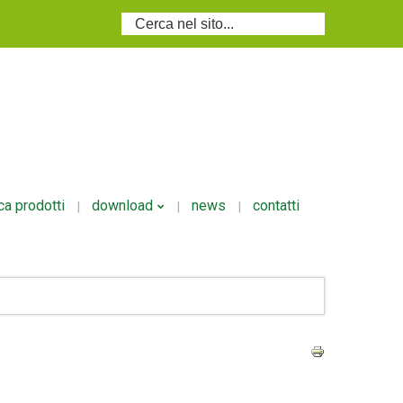
Cerca...
ca prodotti
download
news
contatti
i
Volantino Ecodosi
i/granulari
si