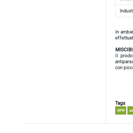
Industr
In ambie
effettua
MISCIBI
Il prodo
antipara
con picc
Tags
NPK
az