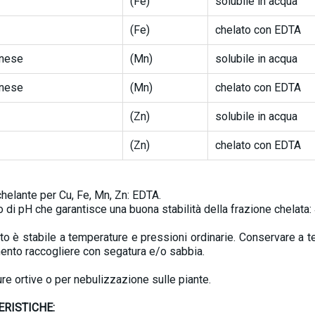
(Fe)
solubile in acqua
(Fe)
chelato con EDTA
nese
(Mn)
solubile in acqua
nese
(Mn)
chelato con EDTA
(Zn)
solubile in acqua
(Zn)
chelato con EDTA
helante per Cu, Fe, Mn, Zn: EDTA.
o di pH che garantisce una buona stabilità della frazione chelata: 
tto è stabile a temperature e pressioni ordinarie. Conservare a 
nto raccogliere con segatura e/o sabbia.
ure ortive o per nebulizzazione sulle piante.
ERISTICHE: