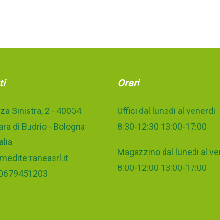
ti
Orari
za Sinistra, 2 - 40054
Uffici dal lunedi al venerdi
ra di Budrio - Bologna
8:30-12:30 13:00-17:00
alia
Magazzino dal lunedi al ve
mediterraneasrl.it
8:00-12:00 13:00-17:00
 00679451203