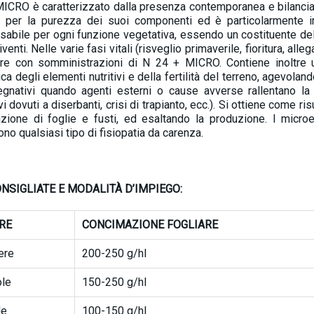
ICRO è caratterizzato dalla presenza contemporanea e bilanciata
 per la purezza dei suoi componenti ed è particolarmente ind
sabile per ogni funzione vegetativa, essendo un costituente dell
iventi. Nelle varie fasi vitali (risveglio primaverile, fioritura, all
nire con somministrazioni di N 24 + MICRO. Contiene inoltre 
ca degli elementi nutritivi e della fertilità del terreno, agevol
gnativi quando agenti esterni o cause avverse rallentano la n
i dovuti a diserbanti, crisi di trapianto, ecc.). Si ottiene come r
zione di foglie e fusti, ed esaltando la produzione. I micr
no qualsiasi tipo di fisiopatia da carenza.
NSIGLIATE E MODALITÀ D’IMPIEGO:
URE
CONCIMAZIONE FOGLIARE
ere
200-250 g/hl
ole
150-250 g/hl
le
100-150 g/hl