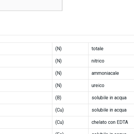
(N)
totale
(N)
nitrico
(N)
ammoniacale
(N)
ureico
(B)
solubile in acqua
(Cu)
solubile in acqua
(Cu)
chelato con EDTA