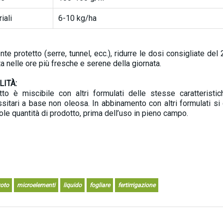
iali
6-10 kg/ha
nte protetto (serre, tunnel, ecc.), ridurre le dosi consigliate de
ta nelle ore più fresche e serene della giornata.
LITÀ:
tto è miscibile con altri formulati delle stesse caratteris
ssitari a base non oleosa. In abbinamento con altri formulati si 
ole quantità di prodotto, prima dell’uso in pieno campo.
oto
microelementi
liquido
fogliare
fertirrigazione