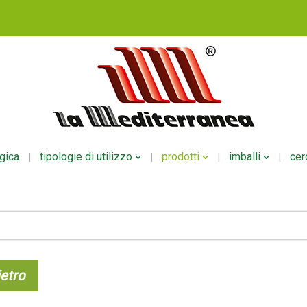
ogica
tipologie di utilizzo
prodotti
imballi
cer
Fertirrigazione
NPK Polveri
Per Liquid
Fogliare
NPK Liquidi
Per Polver
Radicale
Mesoelementi
Per Ecodo
etro
Altri Usi
Microelementi
Organici