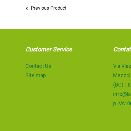
Previous Product
Customer Service
Contat
Contact Us
Via Viaz
Site map
Mezzola
(BO) - It
info@la
p.IVA: