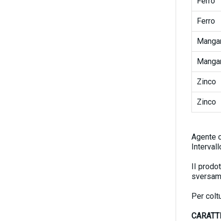
Ferro
Ferro
Manga
Manga
Zinco
Zinco
Agente c
Intervall
Il prodo
sversame
Per colt
CARATT