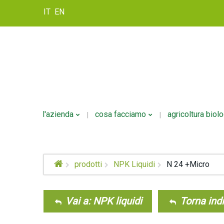
IT
EN
l'azienda
cosa facciamo
agricoltura biol
Storia
Formulazione
prodotti
NPK Liquidi
N 24 +Micro
Politica Della Qualità
Personalizzazione
Confezionamento
Vai a: NPK liquidi
Torna indi
Logistica