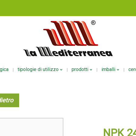
ogica
tipologie di utilizzo
prodotti
imballi
cer
Fertirrigazione
NPK Polveri
Per Liquid
ietro
Fogliare
NPK Liquidi
Per Polver
Radicale
Mesoelementi
Per Ecodo
Altri Usi
Microelementi
NPK 24
Organici