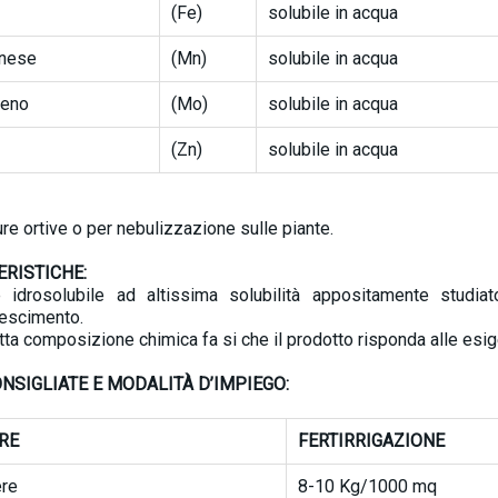
(Fe)
solubile in acqua
nese
(Mn)
solubile in acqua
deno
(Mo)
solubile in acqua
(Zn)
solubile in acqua
ure ortive o per nebulizzazione sulle piante.
ERISTICHE:
 idrosolubile ad altissima solubilità appositamente studia
rescimento.
tta composizione chimica fa si che il prodotto risponda alle esig
NSIGLIATE E MODALITÀ D’IMPIEGO:
RE
FERTIRRIGAZIONE
ere
8-10 Kg/1000 mq