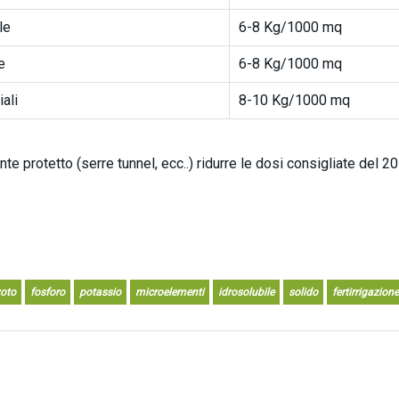
le
6-8 Kg/1000 mq
e
6-8 Kg/1000 mq
iali
8-10 Kg/1000 mq
nte protetto (serre tunnel, ecc..) ridurre le dosi consigliate del 
oto
fosforo
potassio
microelementi
idrosolubile
solido
fertirrigazione