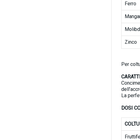
Ferro
Manga
Molib
Zinco
Per colt
CARATT
Concime
dell’acc
La perfe
DOSI CO
COLTU
Fruttif