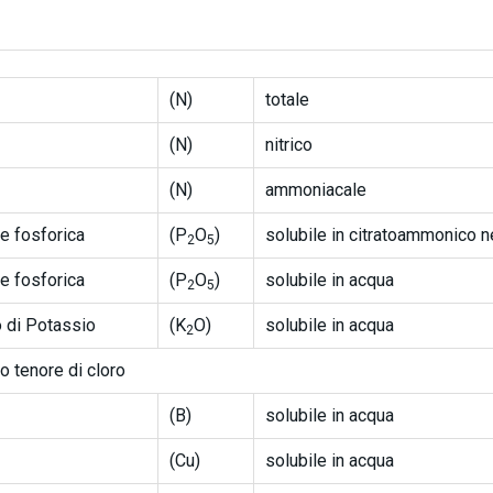
(N)
totale
(N)
nitrico
(N)
ammoniacale
e fosforica
(P
O
)
solubile in citratoammonico n
2
5
e fosforica
(P
O
)
solubile in acqua
2
5
 di Potassio
(K
O)
solubile in acqua
2
o tenore di cloro
(B)
solubile in acqua
(Cu)
solubile in acqua