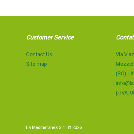
Customer Service
Contat
Contact Us
Via Viaz
Site map
Mezzola
(BO) - It
info@la
p.IVA:
La Mediterranea S.r.l.
©
2026