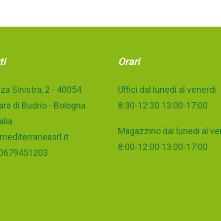
ti
Orari
za Sinistra, 2 - 40054
Uffici dal lunedi al venerdi
ra di Budrio - Bologna
8:30-12:30 13:00-17:00
alia
Magazzino dal lunedi al ve
mediterraneasrl.it
8:00-12:00 13:00-17:00
 00679451203