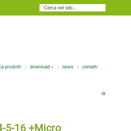
Cerca...
ca prodotti
download
news
contatti
i
Volantino Ecodosi
i/granulari
si
-5-16 +Micro