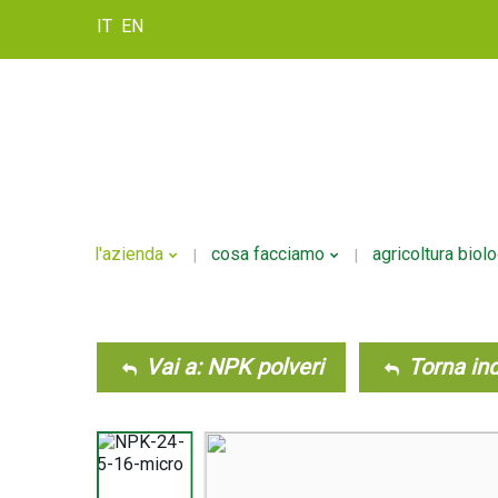
IT
EN
l'azienda
cosa facciamo
agricoltura biol
Storia
Formulazione
Vai a: NPK polveri
Torna ind
Politica Della Qualità
Personalizzazione
Confezionamento
Logistica