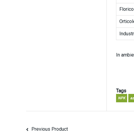
Florico
Orticol
Industr
In ambie
Tags
NPK
az
Previous Product