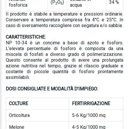
(P
O
)
34 %
2
5
fosforica
acqua
Il prodotto è stabile a temperature e pressioni ordinarie.
Conservare a temperatura compresa fra 4°C e 25°C. In
caso di sversamento raccogliere con segatura e/o sabbia.
CARATTERISTICHE:
NP 10-34 è un concime a base di azoto e fosforo.
L’elevata percentuale di fosforo è composta da una
miscela di fosfati a diverso grado di polimerizzazione.
Questo consente al prodotto di avere una prolungata
azione nutritiva nel tempo, grazie al rilascio graduale e
costante di piccole quantità di fosforo prontamente
assimilabili.
DOSI CONSIGLIATE E MODALITÀ D’IMPIEGO:
COLTURE
FERTIRRIGAZIONE
Orticoltura
5-6 Kg/1000 mq
Melone
4-5 Kg/1000 mq