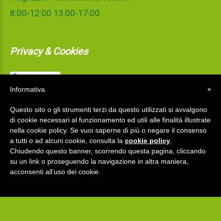
8:00-12:00 13:00-17:00
Privacy & Cookies
Informativa
×
Questo sito o gli strumenti terzi da questo utilizzati si avvalgono
di cookie necessari al funzionamento ed utili alle finalità illustrate
nella cookie policy. Se vuoi saperne di più o negare il consenso
a tutti o ad alcuni cookie, consulta la
cookie policy
.
Chiudendo questo banner, scorrendo questa pagina, cliccando
su un link o proseguendo la navigazione in altra maniera,
La Mediterranea S.r.l.
©
2026
acconsenti all’uso dei cookie.