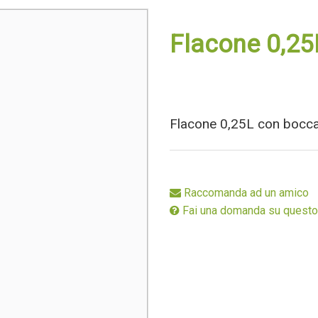
Stimolanti
Speciali
Flacone 0,25
Ecodosi
Flacone 0,25L con bocca
Raccomanda ad un amico
Fai una domanda su questo