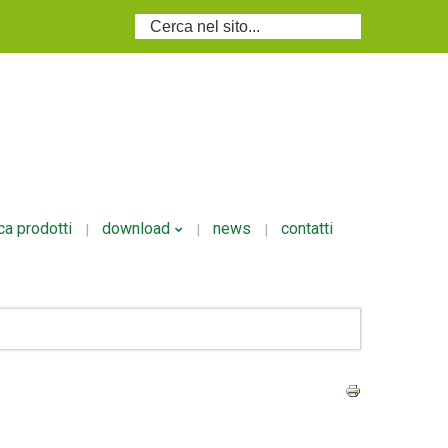
Cerca...
ca prodotti
download
news
contatti
i
Volantino Ecodosi
i/granulari
si