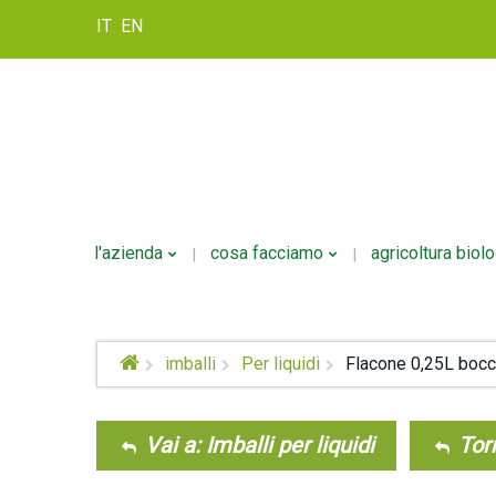
IT
EN
l'azienda
cosa facciamo
agricoltura biol
Storia
Formulazione
imballi
Per liquidi
Flacone 0,25L bocc
Politica Della Qualità
Personalizzazione
Confezionamento
Vai a: Imballi per liquidi
Torn
Logistica