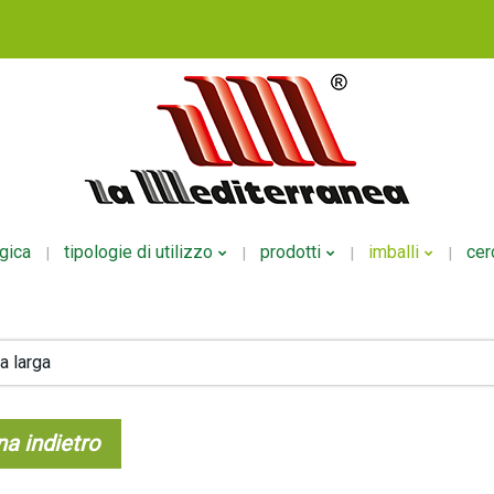
ogica
tipologie di utilizzo
prodotti
imballi
cer
Fertirrigazione
NPK Polveri
Per Liquid
a larga
Fogliare
NPK Liquidi
Per Polver
Radicale
Mesoelementi
Per Ecodo
a indietro
Altri Usi
Microelementi
Organici