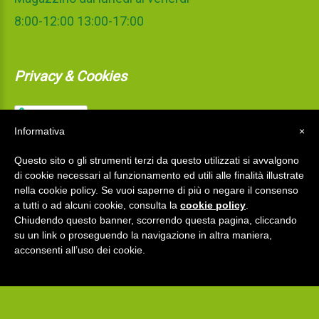
8:00-12:00 13:00-17:00
Privacy & Cookies
Informativa
×
Questo sito o gli strumenti terzi da questo utilizzati si avvalgono
di cookie necessari al funzionamento ed utili alle finalità illustrate
nella cookie policy. Se vuoi saperne di più o negare il consenso
a tutti o ad alcuni cookie, consulta la
cookie policy
.
Chiudendo questo banner, scorrendo questa pagina, cliccando
su un link o proseguendo la navigazione in altra maniera,
acconsenti all’uso dei cookie.
La Mediterranea S.r.l.
©
2026