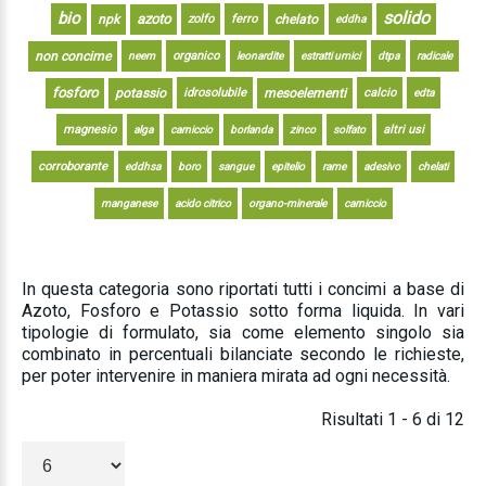
solido
bio
azoto
npk
zolfo
ferro
chelato
eddha
non concime
organico
neem
leonardite
estratti umici
dtpa
radicale
fosforo
potassio
idrosolubile
mesoelementi
calcio
edta
magnesio
altri usi
alga
carniccio
borlanda
zinco
solfato
corroborante
eddhsa
boro
sangue
epitelio
rame
adesivo
chelati
manganese
acido citrico
organo-minerale
carniccio
In questa categoria sono riportati tutti i concimi a base di
Azoto, Fosforo e Potassio sotto forma liquida. In vari
tipologie di formulato, sia come elemento singolo sia
combinato in percentuali bilanciate secondo le richieste,
per poter intervenire in maniera mirata ad ogni necessità.
Risultati 1 - 6 di 12