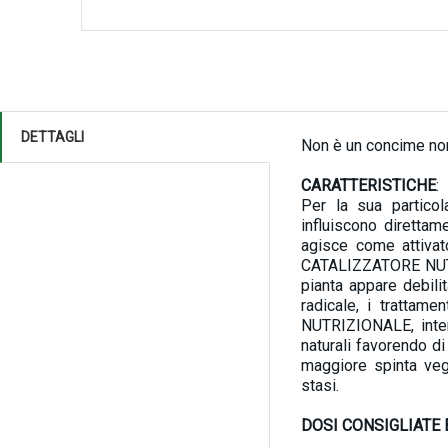
DETTAGLI
Non è un concime non
CARATTERISTICHE
:
Per la sua particol
influiscono diretta
agisce come attivato
CATALIZZATORE NUTRI
pianta appare debilit
radicale, i trattame
NUTRIZIONALE, inter
naturali favorendo d
maggiore spinta vege
stasi.
DOSI CONSIGLIATE 