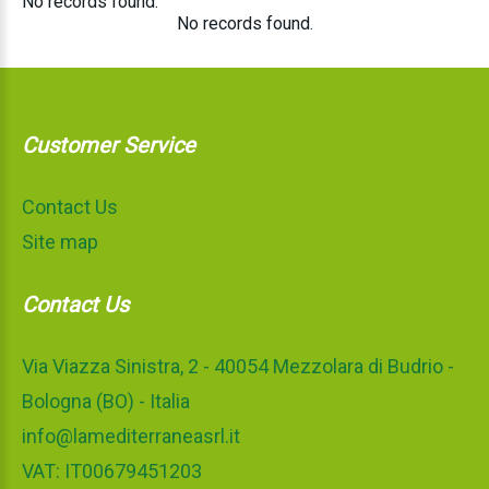
No records found.
No records found.
Customer Service
Contact Us
Site map
Contact Us
Via Viazza Sinistra, 2 - 40054 Mezzolara di Budrio -
Bologna (BO) - Italia
info@lamediterraneasrl.it
VAT: IT00679451203